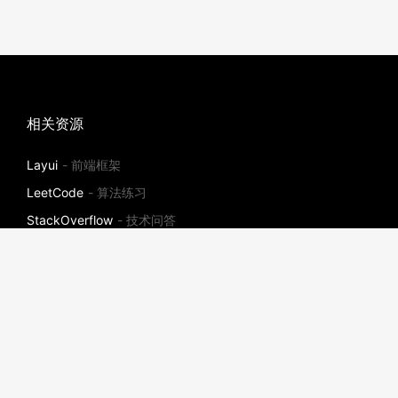
相关资源
Layui
- 前端框架
LeetCode
- 算法练习
StackOverflow
- 技术问答
社区
ThinkPHP
插件市场
- 社区插件
宝塔面板
- 一键高效部署