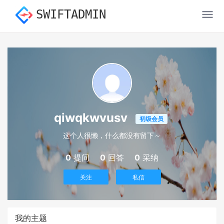
SWIFTADMIN
qiwqkwvusv
初级会员
这个人很懒，什么都没有留下～
0
提问
0
回答
0
采纳
关注
私信
我的主题