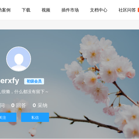
功案例
下载
视频
插件市场
文档中心
社区问答
serxfy
初级会员
人很懒，什么都没有留下～
问
0
回答
0
采纳
关注
私信