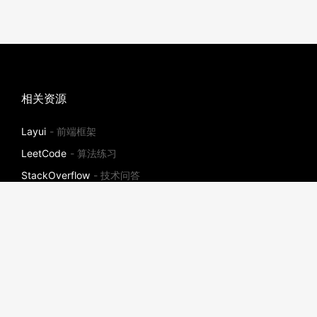
相关资源
Layui
- 前端框架
LeetCode
- 算法练习
StackOverflow
- 技术问答
社区
ThinkPHP
插件市场
- 社区插件
宝塔面板
- 一键高效部署