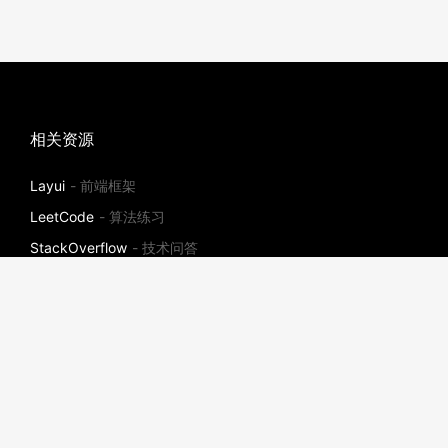
相关资源
Layui
- 前端框架
LeetCode
- 算法练习
StackOverflow
- 技术问答
社区
ThinkPHP
插件市场
- 社区插件
宝塔面板
- 一键高效部署